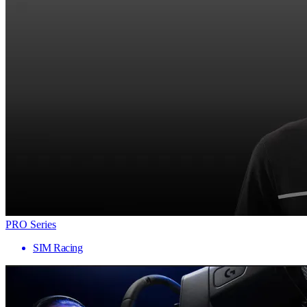
PRO Series
SIM Racing