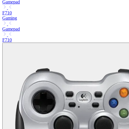
Gamepad
F710
Gaming
Gamepad
F710