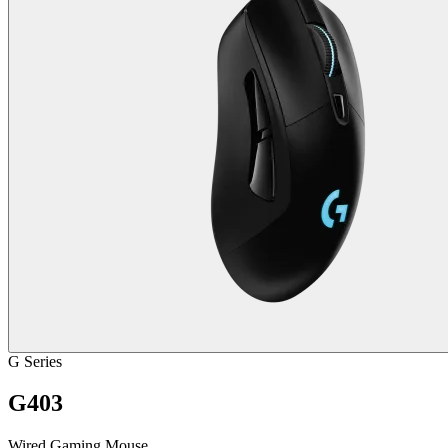
G Series
G403
Wired Gaming Mouse