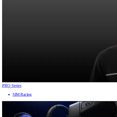
PRO Series
SIM Racing