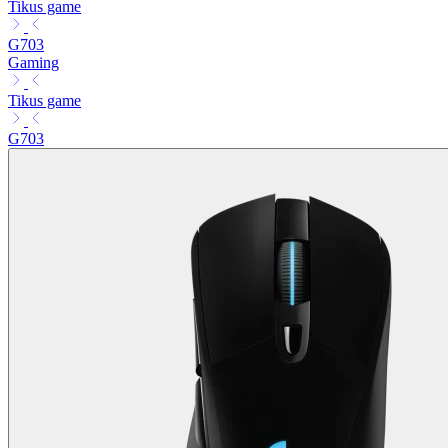
Tikus game
G703
Gaming
Tikus game
G703