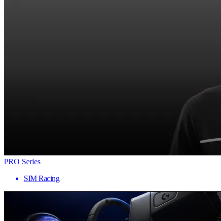
PRO Series
SIM Racing