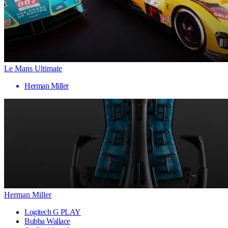
Le Mans Ultimate
Herman Miller
Herman Miller
Logitech G PLAY
Bubba Wallace