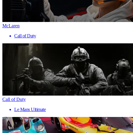
McLaren
Call of Duty
Call of Duty
Le Mans Ultimate