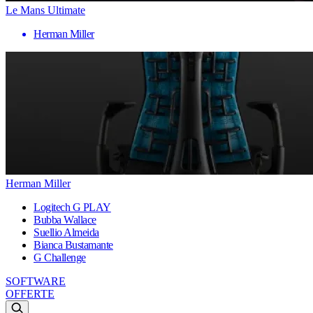
Le Mans Ultimate
Herman Miller
Herman Miller
Logitech G PLAY
Bubba Wallace
Suellio Almeida
Bianca Bustamante
G Challenge
SOFTWARE
OFFERTE