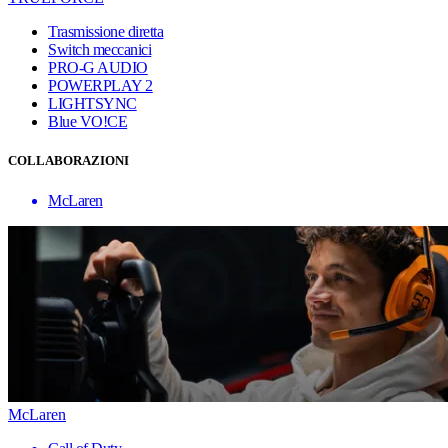
Trasmissione diretta
Switch meccanici
PRO-G AUDIO
POWERPLAY 2
LIGHTSYNC
Blue VO!CE
COLLABORAZIONI
McLaren
McLaren