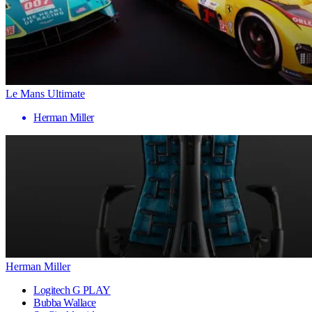
Le Mans Ultimate
Herman Miller
Herman Miller
Logitech G PLAY
Bubba Wallace