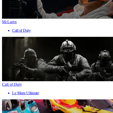
McLaren
Call of Duty
Call of Duty
Le Mans Ultimate