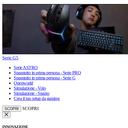
Serie G5
Serie ASTRO
Sparatutto in prima persona - Serie PRO
Sparatutto in prima persona - Serie G
Openworld
Simulazione - Volo
Simulazione - Spazio
Crea il tuo setup da gaming
SCOPRI
SCOPRI
INNOVAZIONE