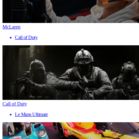
McLaren
Call of Duty
Call of Duty
Le Mans Ultimate