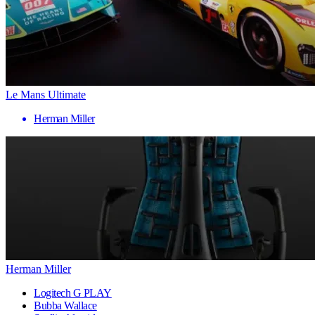
Le Mans Ultimate
Herman Miller
Herman Miller
Logitech G PLAY
Bubba Wallace