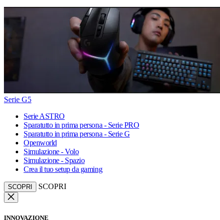
Serie G5
Serie ASTRO
Sparatutto in prima persona - Serie PRO
Sparatutto in prima persona - Serie G
Openworld
Simulazione - Volo
Simulazione - Spazio
Crea il tuo setup da gaming
SCOPRI
SCOPRI
INNOVAZIONE