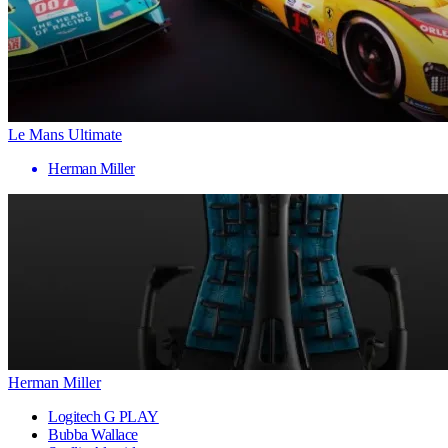
Le Mans Ultimate
Herman Miller
Herman Miller
Logitech G PLAY
Bubba Wallace