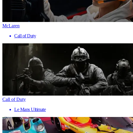
McLaren
Call of Duty
Call of Duty
Le Mans Ultimate