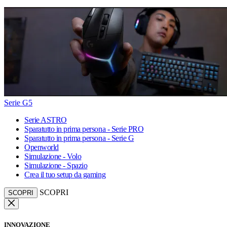
Serie G5
Serie ASTRO
Sparatutto in prima persona - Serie PRO
Sparatutto in prima persona - Serie G
Openworld
Simulazione - Volo
Simulazione - Spazio
Crea il tuo setup da gaming
SCOPRI
SCOPRI
INNOVAZIONE