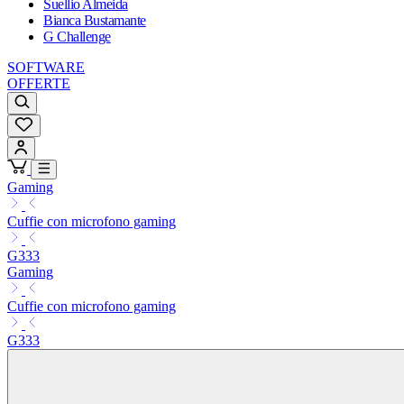
Suellio Almeida
Bianca Bustamante
G Challenge
SOFTWARE
OFFERTE
Gaming
Cuffie con microfono gaming
G333
Gaming
Cuffie con microfono gaming
G333