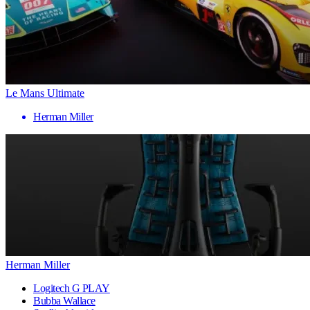
Le Mans Ultimate
Herman Miller
Herman Miller
Logitech G PLAY
Bubba Wallace