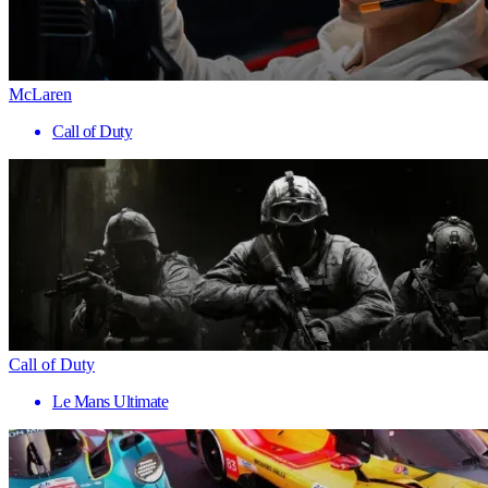
McLaren
Call of Duty
Call of Duty
Le Mans Ultimate