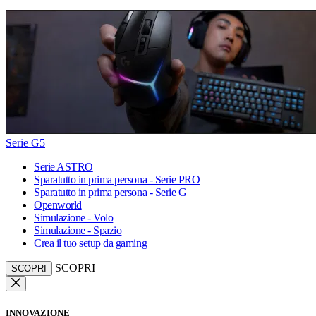
Serie G5
Serie ASTRO
Sparatutto in prima persona - Serie PRO
Sparatutto in prima persona - Serie G
Openworld
Simulazione - Volo
Simulazione - Spazio
Crea il tuo setup da gaming
SCOPRI
SCOPRI
INNOVAZIONE