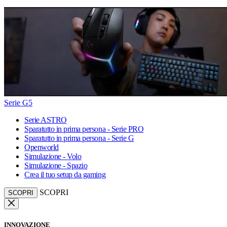
Serie G5
Serie ASTRO
Sparatutto in prima persona - Serie PRO
Sparatutto in prima persona - Serie G
Openworld
Simulazione - Volo
Simulazione - Spazio
Crea il tuo setup da gaming
SCOPRI
SCOPRI
INNOVAZIONE