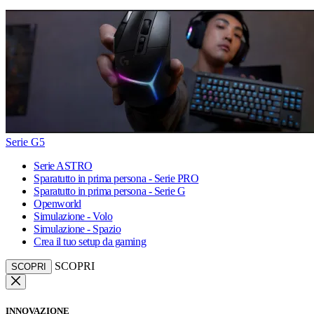
Serie G5
Serie ASTRO
Sparatutto in prima persona - Serie PRO
Sparatutto in prima persona - Serie G
Openworld
Simulazione - Volo
Simulazione - Spazio
Crea il tuo setup da gaming
SCOPRI
SCOPRI
INNOVAZIONE