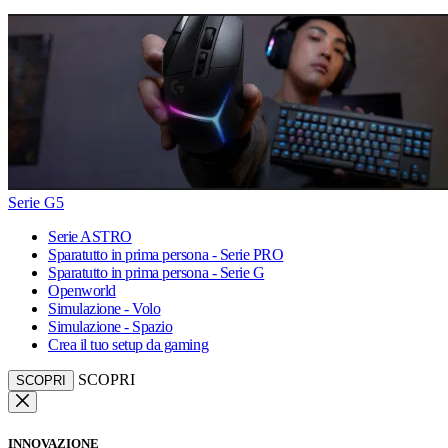
Serie G5
Serie ASTRO
Sparatutto in prima persona - Serie PRO
Sparatutto in prima persona - Serie G
Openworld
Simulazione - Volo
Simulazione - Spazio
Crea il tuo setup da gaming
SCOPRI
SCOPRI
INNOVAZIONE