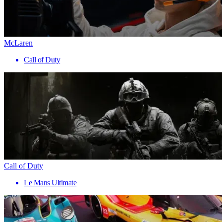
McLaren
Call of Duty
Call of Duty
Le Mans Ultimate