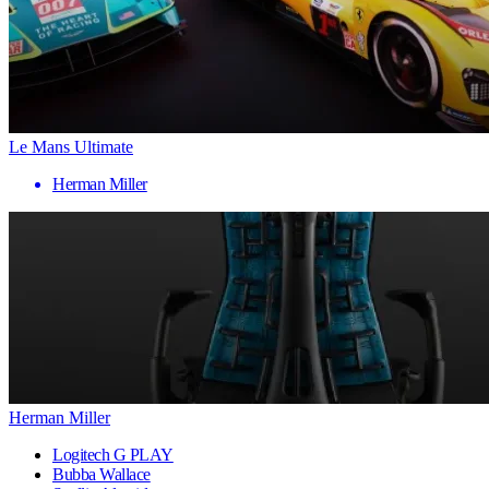
Le Mans Ultimate
Herman Miller
Herman Miller
Logitech G PLAY
Bubba Wallace