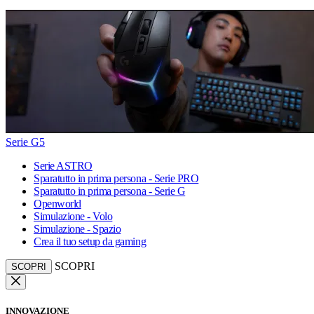
Serie G5
Serie ASTRO
Sparatutto in prima persona - Serie PRO
Sparatutto in prima persona - Serie G
Openworld
Simulazione - Volo
Simulazione - Spazio
Crea il tuo setup da gaming
SCOPRI
SCOPRI
INNOVAZIONE