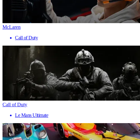
McLaren
Call of Duty
Call of Duty
Le Mans Ultimate