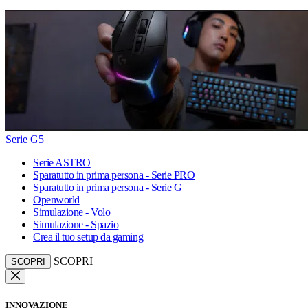
Serie G5
Serie ASTRO
Sparatutto in prima persona - Serie PRO
Sparatutto in prima persona - Serie G
Openworld
Simulazione - Volo
Simulazione - Spazio
Crea il tuo setup da gaming
SCOPRI
SCOPRI
INNOVAZIONE