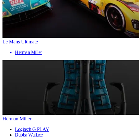
Le Mans Ultimate
Herman Miller
Herman Miller
Logitech G PLAY
Bubba Wallace