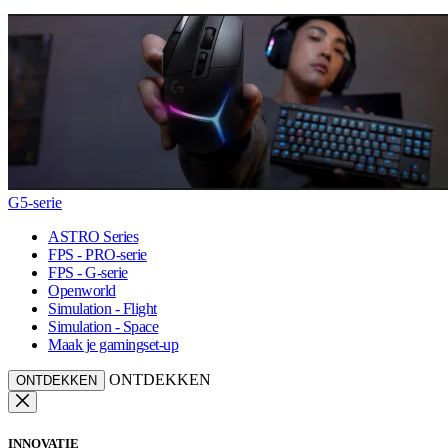
G5-serie
ASTRO Series
FPS - PRO-serie
FPS - G-serie
Openworld
Simulation - Flight
Simulation - Space
Maak je gamingset-up
ONTDEKKEN
ONTDEKKEN
INNOVATIE