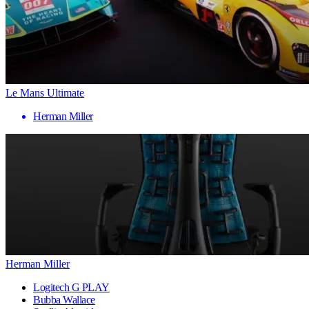
Le Mans Ultimate
Herman Miller
Herman Miller
Logitech G PLAY
Bubba Wallace