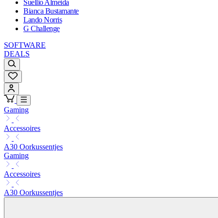
Suellio Almeida
Bianca Bustamante
Lando Norris
G Challenge
SOFTWARE
DEALS
Gaming
Accessoires
A30 Oorkussentjes
Gaming
Accessoires
A30 Oorkussentjes