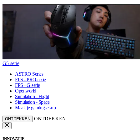
G5-serie
ASTRO Series
FPS - PRO-serie
FPS - G-serie
Openworld
Simulation - Flight
Simulation - Space
Maak je gamingset-up
ONTDEKKEN
ONTDEKKEN
INNOVATIE