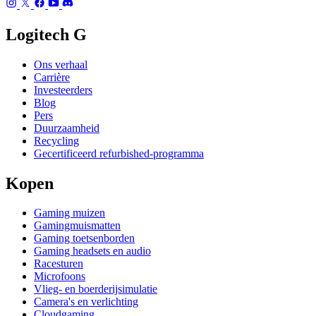
Logitech G
Ons verhaal
Carrière
Investeerders
Blog
Pers
Duurzaamheid
Recycling
Gecertificeerd refurbished-programma
Kopen
Gaming muizen
Gamingmuismatten
Gaming toetsenborden
Gaming headsets en audio
Racesturen
Microfoons
Vlieg- en boerderijsimulatie
Camera's en verlichting
Cloudgaming