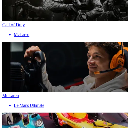
Call of Duty
McLaren
McLaren
Le Mans Ultimate