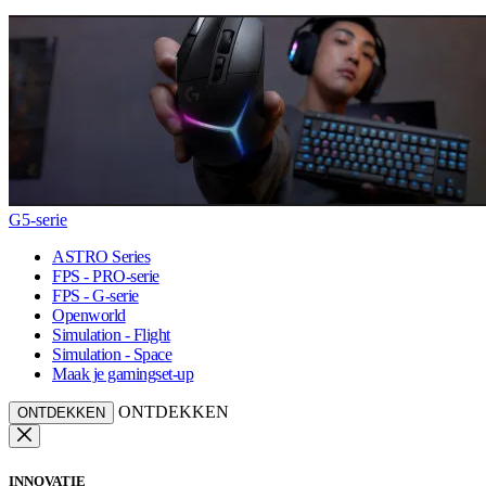
G5-serie
ASTRO Series
FPS - PRO-serie
FPS - G-serie
Openworld
Simulation - Flight
Simulation - Space
Maak je gamingset-up
ONTDEKKEN
ONTDEKKEN
INNOVATIE