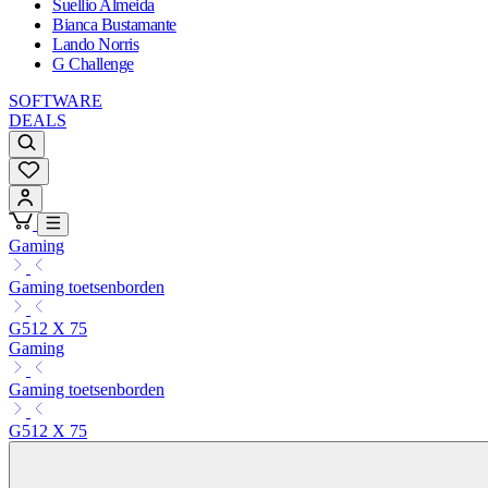
Suellio Almeida
Bianca Bustamante
Lando Norris
G Challenge
SOFTWARE
DEALS
Gaming
Gaming toetsenborden
G512 X 75
Gaming
Gaming toetsenborden
G512 X 75