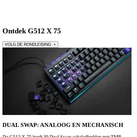
Ontdek G512 X 75
VOLG DE RONDLEIDING +
DUAL SWAP: ANALOOG EN MECHANISCH
De G512 X 75 heeft 39 Dual Swap-schakelbedden met TMR-