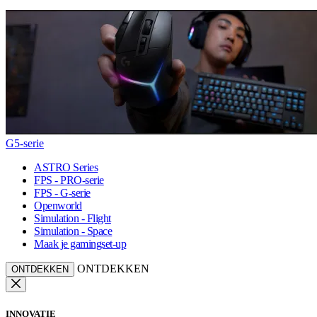
G5-serie
ASTRO Series
FPS - PRO-serie
FPS - G-serie
Openworld
Simulation - Flight
Simulation - Space
Maak je gamingset-up
ONTDEKKEN
ONTDEKKEN
INNOVATIE