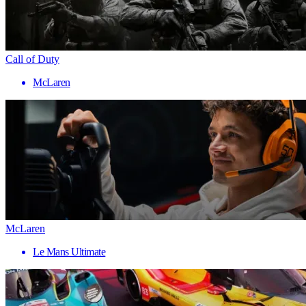
Call of Duty
McLaren
McLaren
Le Mans Ultimate