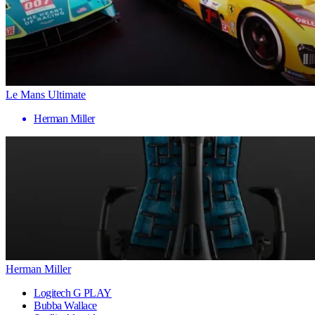
Le Mans Ultimate
Herman Miller
Herman Miller
Logitech G PLAY
Bubba Wallace