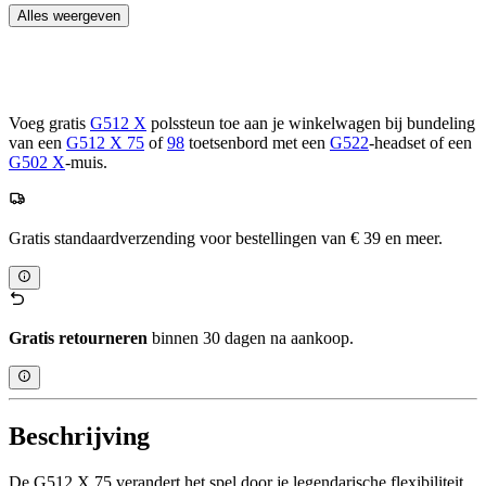
Alles weergeven
Voeg gratis
G512 X
polssteun toe aan je winkelwagen bij bundeling
van een
G512 X 75
of
98
toetsenbord met een
G522
-headset of een
G502 X
-muis.
Gratis standaardverzending voor bestellingen van € 39 en meer.
Gratis retourneren
binnen 30 dagen na aankoop.
Beschrijving
De G512 X 75 verandert het spel door je legendarische flexibiliteit