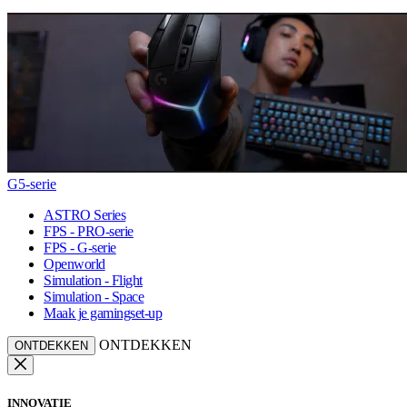
G5-serie
ASTRO Series
FPS - PRO-serie
FPS - G-serie
Openworld
Simulation - Flight
Simulation - Space
Maak je gamingset-up
ONTDEKKEN
ONTDEKKEN
INNOVATIE