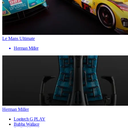
Le Mans Ultimate
Herman Miller
Herman Miller
Logitech G PLAY
Bubba Wallace