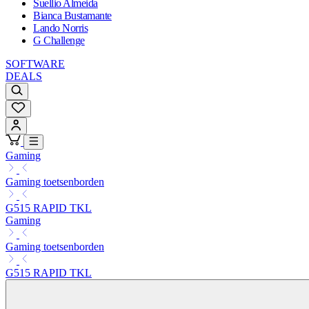
Suellio Almeida
Bianca Bustamante
Lando Norris
G Challenge
SOFTWARE
DEALS
Gaming
Gaming toetsenborden
G515 RAPID TKL
Gaming
Gaming toetsenborden
G515 RAPID TKL