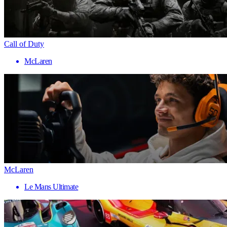
Call of Duty
McLaren
McLaren
Le Mans Ultimate