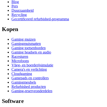
Blog
Pers
Duurzaamheid
Recycling
Gecertificeerd refurbished-programma
Kopen
Gaming muizen
Gamingmuismatten
Gaming toetsenborden
Gaming headsets en audio
Racesturen
Microfoons
Vlieg- en boerderijsimulatie
Camera's en verlichting
Cloudgaming
Gamepads en controllers
Gamingmeubels
Refurbished producten
Gaming-reserveonderdelen
Software