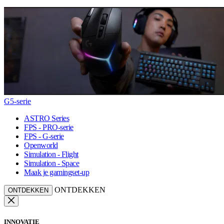
G5-serie
ASTRO Series
FPS - PRO-serie
FPS - G-serie
Openworld
Simulation - Flight
Simulation - Space
Maak je gamingset-up
ONTDEKKEN
ONTDEKKEN
INNOVATIE