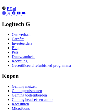
BE,nl
Logitech G
Ons verhaal
Carrière
Investeerders
Blog
Pers
Duurzaamheid
Recycling
Gecertificeerd refurbished-programma
Kopen
Gaming muizen
Gamingmuismatten
Gaming toetsenborden
Gaming headsets en audio
Racesturen
Microfoons