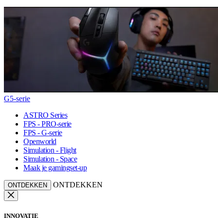
G5-serie
ASTRO Series
FPS - PRO-serie
FPS - G-serie
Openworld
Simulation - Flight
Simulation - Space
Maak je gamingset-up
ONTDEKKEN
ONTDEKKEN
INNOVATIE