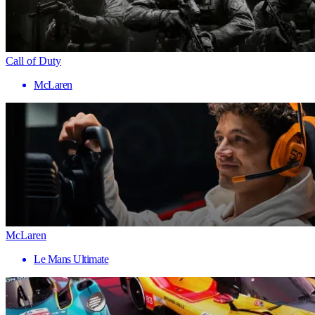
Call of Duty
McLaren
McLaren
Le Mans Ultimate