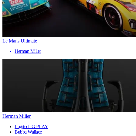
Le Mans Ultimate
Herman Miller
Herman Miller
Logitech G PLAY
Bubba Wallace