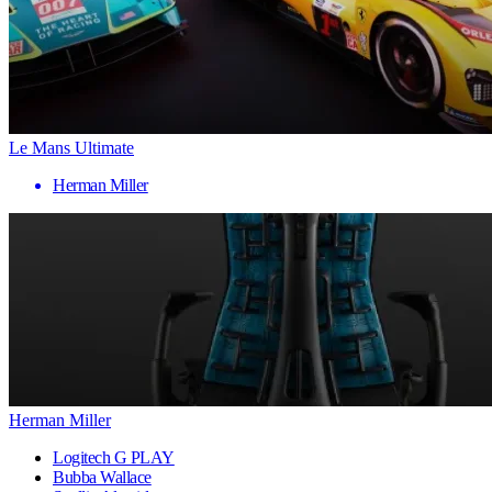
Le Mans Ultimate
Herman Miller
Herman Miller
Logitech G PLAY
Bubba Wallace