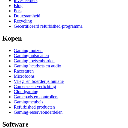
Investeerders
Blog
Pers
Duurzaamheid
Recycling
Gecertificeerd refurbished-programma
Kopen
Gaming muizen
Gamingmuismatten
Gaming toetsenborden
Gaming headsets en audio
Racesturen
Microfoons
Vlieg- en boerderijsimulatie
Camera's en verlichting
Cloudgaming
Gamepads en controllers
Gamingmeubels
Refurbished producten
Gaming-reserveonderdelen
Software