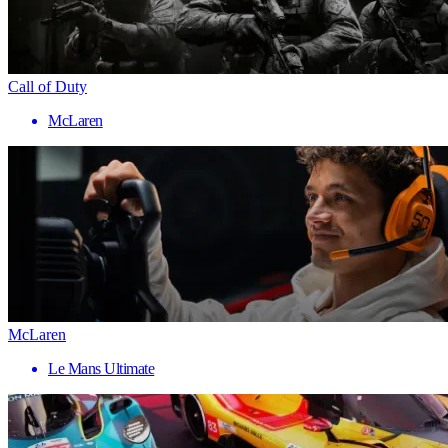
Call of Duty
McLaren
McLaren
Le Mans Ultimate