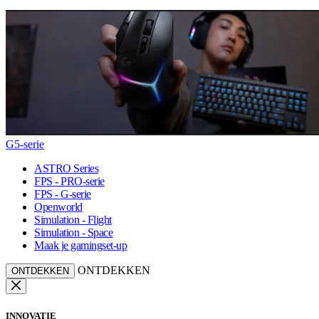
G5-serie
ASTRO Series
FPS - PRO-serie
FPS - G-serie
Openworld
Simulation - Flight
Simulation - Space
Maak je gamingset-up
ONTDEKKEN
ONTDEKKEN
INNOVATIE