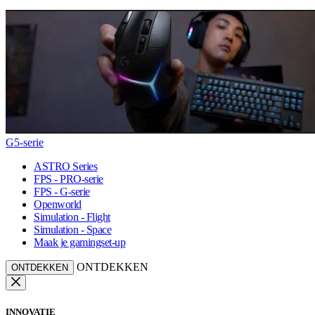
G5-serie
ASTRO Series
FPS - PRO-serie
FPS - G-serie
Openworld
Simulation - Flight
Simulation - Space
Maak je gamingset-up
ONTDEKKEN
ONTDEKKEN
INNOVATIE