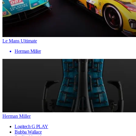
Le Mans Ultimate
Herman Miller
Herman Miller
Logitech G PLAY
Bubba Wallace