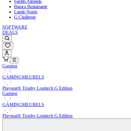
Suellio Almeida
Bianca Bustamante
Lando Norris
G Challenge
SOFTWARE
DEALS
Gaming
GAMINGMEUBELS
Playseat® Trophy Logitech G Edition
Gaming
GAMINGMEUBELS
Playseat® Trophy Logitech G Edition