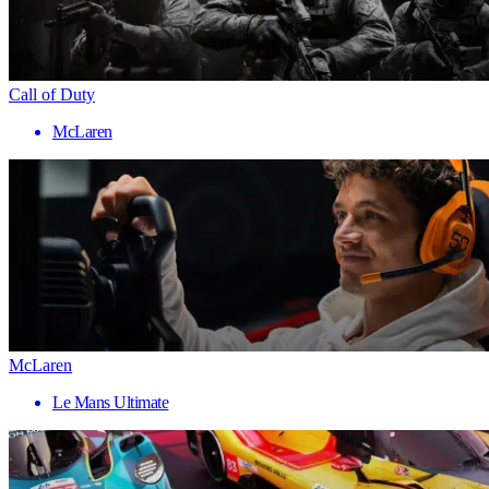
Call of Duty
McLaren
McLaren
Le Mans Ultimate