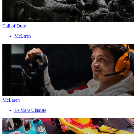
Call of Duty
McLaren
McLaren
Le Mans Ultimate