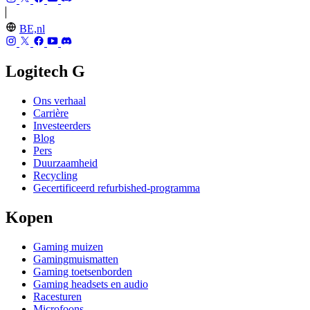
BE,nl
Logitech G
Ons verhaal
Carrière
Investeerders
Blog
Pers
Duurzaamheid
Recycling
Gecertificeerd refurbished-programma
Kopen
Gaming muizen
Gamingmuismatten
Gaming toetsenborden
Gaming headsets en audio
Racesturen
Microfoons