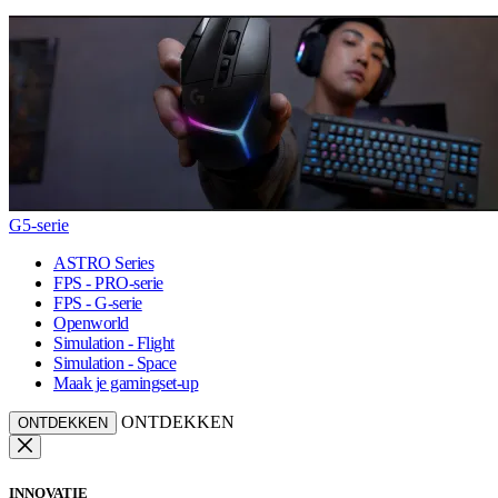
G5-serie
ASTRO Series
FPS - PRO-serie
FPS - G-serie
Openworld
Simulation - Flight
Simulation - Space
Maak je gamingset-up
ONTDEKKEN
ONTDEKKEN
INNOVATIE