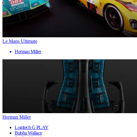
Le Mans Ultimate
Herman Miller
Herman Miller
Logitech G PLAY
Bubba Wallace