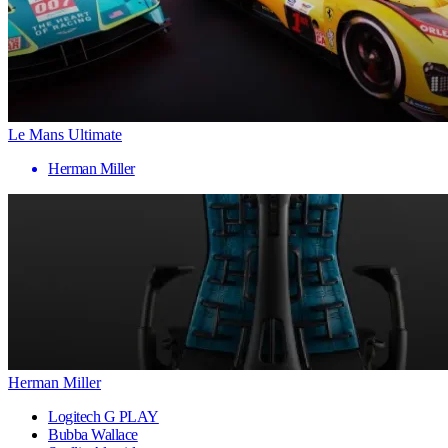
Le Mans Ultimate
Herman Miller
Herman Miller
Logitech G PLAY
Bubba Wallace