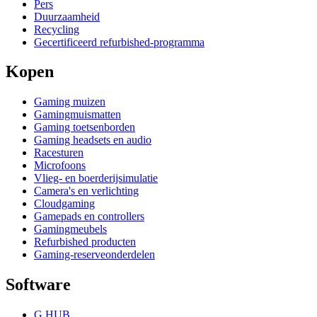
Pers
Duurzaamheid
Recycling
Gecertificeerd refurbished-programma
Kopen
Gaming muizen
Gamingmuismatten
Gaming toetsenborden
Gaming headsets en audio
Racesturen
Microfoons
Vlieg- en boerderijsimulatie
Camera's en verlichting
Cloudgaming
Gamepads en controllers
Gamingmeubels
Refurbished producten
Gaming-reserveonderdelen
Software
G HUB