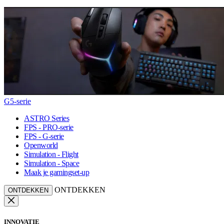
G5-serie
ASTRO Series
FPS - PRO-serie
FPS - G-serie
Openworld
Simulation - Flight
Simulation - Space
Maak je gamingset-up
ONTDEKKEN
ONTDEKKEN
INNOVATIE