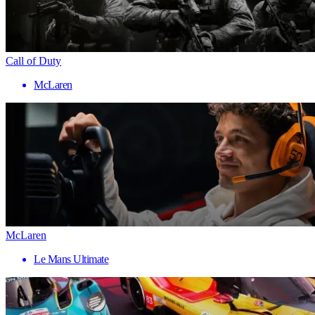
Call of Duty
McLaren
McLaren
Le Mans Ultimate