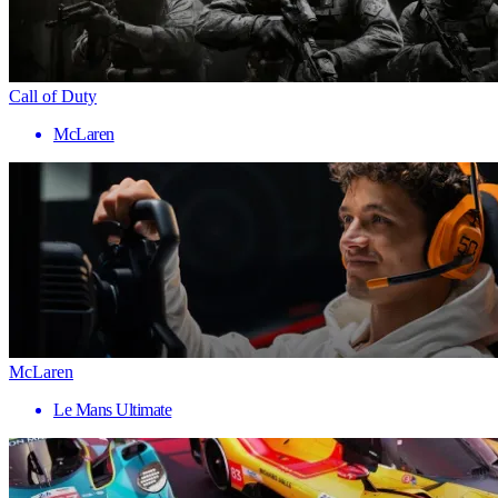
Call of Duty
McLaren
McLaren
Le Mans Ultimate