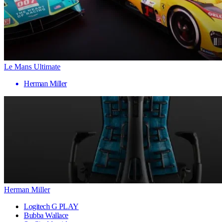
Le Mans Ultimate
Herman Miller
Herman Miller
Logitech G PLAY
Bubba Wallace