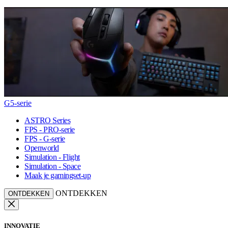
G5-serie
ASTRO Series
FPS - PRO-serie
FPS - G-serie
Openworld
Simulation - Flight
Simulation - Space
Maak je gamingset-up
ONTDEKKEN
ONTDEKKEN
INNOVATIE