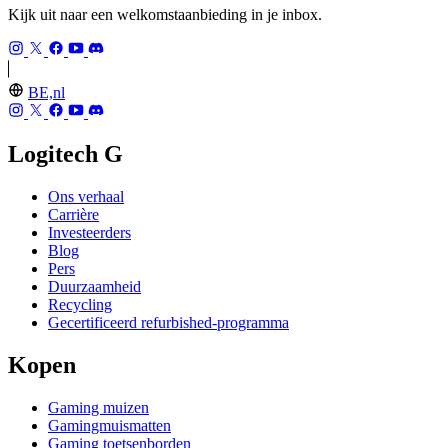
Kijk uit naar een welkomstaanbieding in je inbox.
BE,nl
Logitech G
Ons verhaal
Carrière
Investeerders
Blog
Pers
Duurzaamheid
Recycling
Gecertificeerd refurbished-programma
Kopen
Gaming muizen
Gamingmuismatten
Gaming toetsenborden