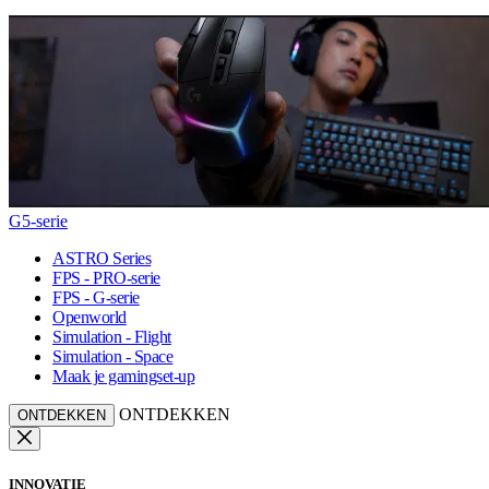
G5-serie
ASTRO Series
FPS - PRO-serie
FPS - G-serie
Openworld
Simulation - Flight
Simulation - Space
Maak je gamingset-up
ONTDEKKEN
ONTDEKKEN
INNOVATIE