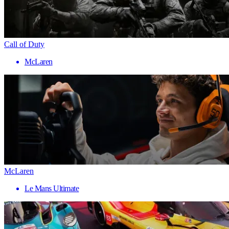
Call of Duty
McLaren
McLaren
Le Mans Ultimate