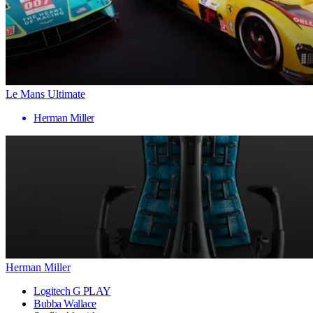
Le Mans Ultimate
Herman Miller
Herman Miller
Logitech G PLAY
Bubba Wallace