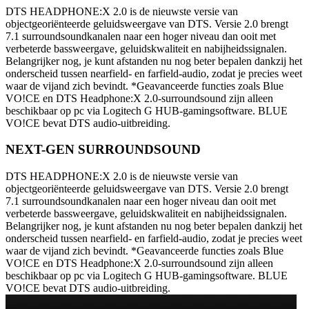
DTS HEADPHONE:X 2.0 is de nieuwste versie van
objectgeoriënteerde geluidsweergave van DTS. Versie 2.0 brengt
7.1 surroundsoundkanalen naar een hoger niveau dan ooit met
verbeterde bassweergave, geluidskwaliteit en nabijheidssignalen.
Belangrijker nog, je kunt afstanden nu nog beter bepalen dankzij het
onderscheid tussen nearfield- en farfield-audio, zodat je precies weet
waar de vijand zich bevindt. *Geavanceerde functies zoals Blue
VO!CE en DTS Headphone:X 2.0-surroundsound zijn alleen
beschikbaar op pc via Logitech G HUB-gamingsoftware. BLUE
VO!CE bevat DTS audio-uitbreiding.
NEXT-GEN SURROUNDSOUND
DTS HEADPHONE:X 2.0 is de nieuwste versie van
objectgeoriënteerde geluidsweergave van DTS. Versie 2.0 brengt
7.1 surroundsoundkanalen naar een hoger niveau dan ooit met
verbeterde bassweergave, geluidskwaliteit en nabijheidssignalen.
Belangrijker nog, je kunt afstanden nu nog beter bepalen dankzij het
onderscheid tussen nearfield- en farfield-audio, zodat je precies weet
waar de vijand zich bevindt. *Geavanceerde functies zoals Blue
VO!CE en DTS Headphone:X 2.0-surroundsound zijn alleen
beschikbaar op pc via Logitech G HUB-gamingsoftware. BLUE
VO!CE bevat DTS audio-uitbreiding.