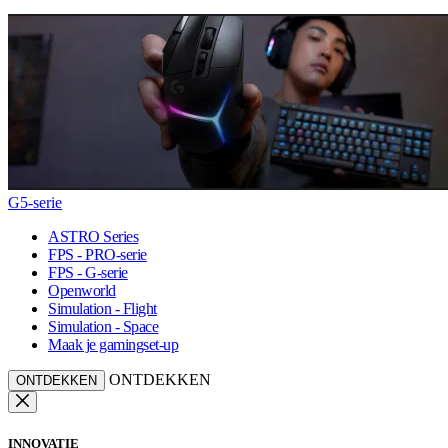
G5-serie
ASTRO Series
FPS - PRO-serie
FPS - G-serie
Openworld
Simulation - Flight
Simulation - Space
Maak je gamingset-up
ONTDEKKEN
ONTDEKKEN
INNOVATIE