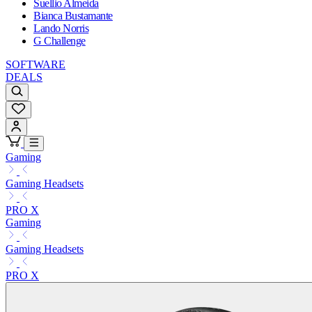
Suellio Almeida
Bianca Bustamante
Lando Norris
G Challenge
SOFTWARE
DEALS
Gaming
Gaming Headsets
PRO X
Gaming
Gaming Headsets
PRO X