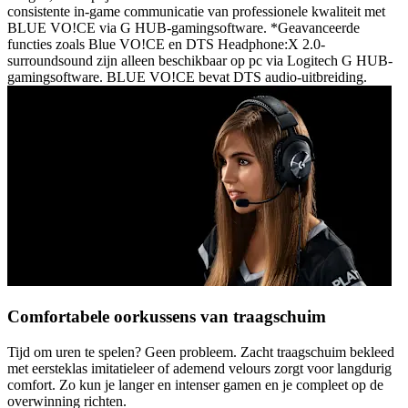
consistente in-game communicatie van professionele kwaliteit met
BLUE VO!CE via G HUB-gamingsoftware. *Geavanceerde
functies zoals Blue VO!CE en DTS Headphone:X 2.0-
surroundsound zijn alleen beschikbaar op pc via Logitech G HUB-
gamingsoftware. BLUE VO!CE bevat DTS audio-uitbreiding.
Comfortabele oorkussens van traagschuim
Tijd om uren te spelen? Geen probleem. Zacht traagschuim bekleed
met eersteklas imitatieleer of ademend velours zorgt voor langdurig
comfort. Zo kun je langer en intenser gamen en je compleet op de
overwinning richten.