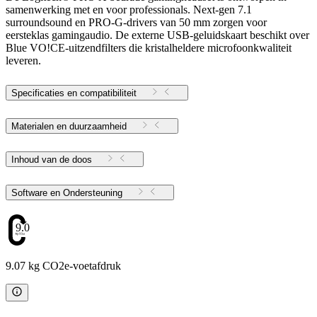
samenwerking met en voor professionals. Next-gen 7.1
surroundsound en PRO-G-drivers van 50 mm zorgen voor
eersteklas gamingaudio. De externe USB-geluidskaart beschikt over
Blue VO!CE-uitzendfilters die kristalheldere microfoonkwaliteit
leveren.
Specificaties en compatibiliteit
Materialen en duurzaamheid
Inhoud van de doos
Software en Ondersteuning
9.07
9.07 kg CO2e-voetafdruk