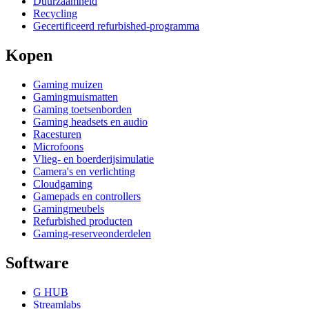
Duurzaamheid
Recycling
Gecertificeerd refurbished-programma
Kopen
Gaming muizen
Gamingmuismatten
Gaming toetsenborden
Gaming headsets en audio
Racesturen
Microfoons
Vlieg- en boerderijsimulatie
Camera's en verlichting
Cloudgaming
Gamepads en controllers
Gamingmeubels
Refurbished producten
Gaming-reserveonderdelen
Software
G HUB
Streamlabs