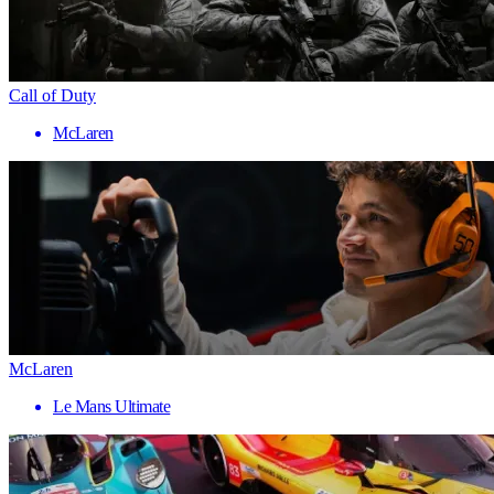
Call of Duty
McLaren
McLaren
Le Mans Ultimate