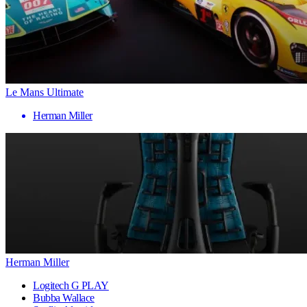
Le Mans Ultimate
Herman Miller
Herman Miller
Logitech G PLAY
Bubba Wallace