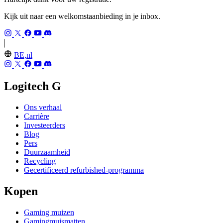
Kijk uit naar een welkomstaanbieding in je inbox.
BE,nl
Logitech G
Ons verhaal
Carrière
Investeerders
Blog
Pers
Duurzaamheid
Recycling
Gecertificeerd refurbished-programma
Kopen
Gaming muizen
Gamingmuismatten