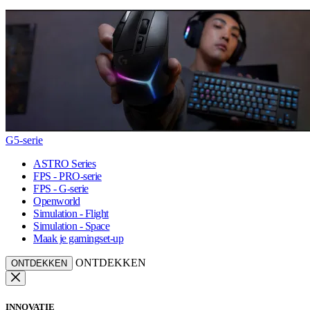
G5-serie
ASTRO Series
FPS - PRO-serie
FPS - G-serie
Openworld
Simulation - Flight
Simulation - Space
Maak je gamingset-up
ONTDEKKEN
ONTDEKKEN
INNOVATIE