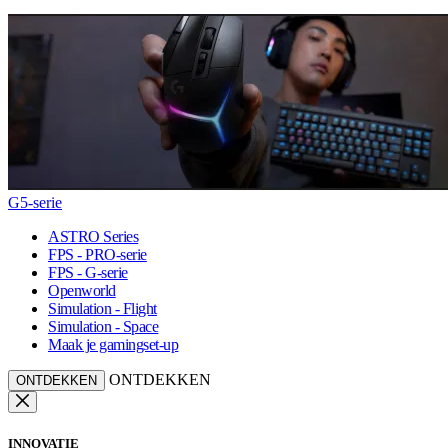
G5-serie
ASTRO Series
FPS - PRO-serie
FPS - G-serie
Openworld
Simulation - Flight
Simulation - Space
Maak je gamingset-up
ONTDEKKEN
ONTDEKKEN
INNOVATIE