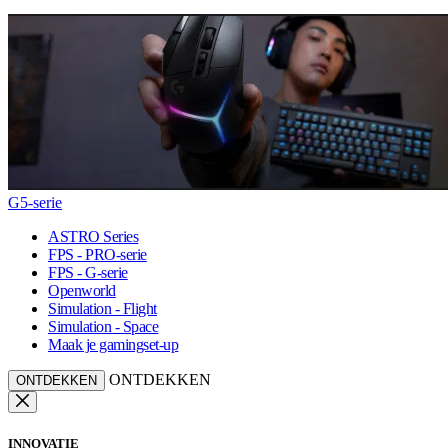
G5-serie
ASTRO Series
FPS - PRO-serie
FPS - G-serie
Openworld
Simulation - Flight
Simulation - Space
Maak je gamingset-up
ONTDEKKEN
ONTDEKKEN
INNOVATIE