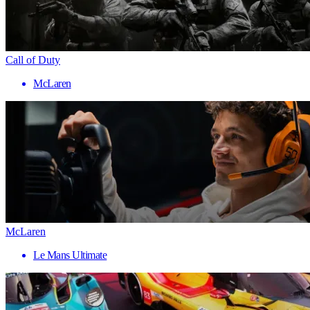
Call of Duty
McLaren
McLaren
Le Mans Ultimate