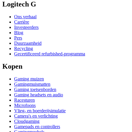
Logitech G
Ons verhaal
Carrière
Investeerders
Blog
Pers
Duurzaamheid
Recycling
Gecertificeerd refurbished-programma
Kopen
Gaming muizen
Gamingmuismatten
Gaming toetsenborden
Gaming headsets en audio
Racesturen
Microfoons
Vlieg- en boerderijsimulatie
Camera's en verlichting
Cloudgaming
Gamepads en controllers
Gamingmeubels