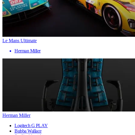
Le Mans Ultimate
Herman Miller
Herman Miller
Logitech G PLAY
Bubba Wallace