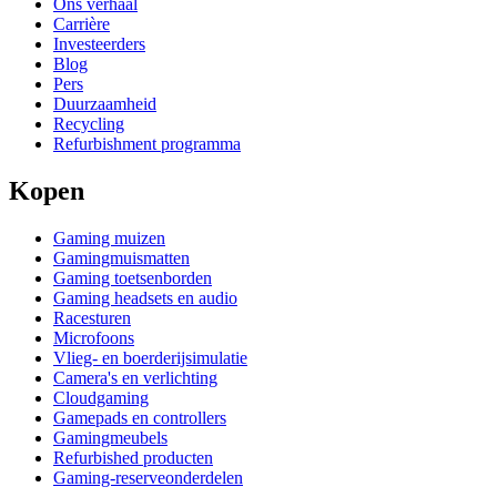
Ons verhaal
Carrière
Investeerders
Blog
Pers
Duurzaamheid
Recycling
Refurbishment programma
Kopen
Gaming muizen
Gamingmuismatten
Gaming toetsenborden
Gaming headsets en audio
Racesturen
Microfoons
Vlieg- en boerderijsimulatie
Camera's en verlichting
Cloudgaming
Gamepads en controllers
Gamingmeubels
Refurbished producten
Gaming-reserveonderdelen