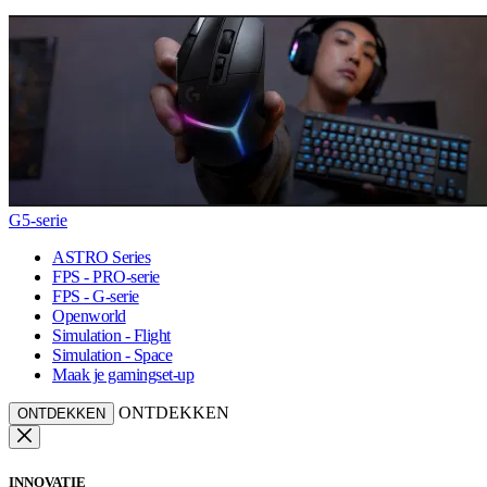
G5-serie
ASTRO Series
FPS - PRO-serie
FPS - G-serie
Openworld
Simulation - Flight
Simulation - Space
Maak je gamingset-up
ONTDEKKEN
ONTDEKKEN
INNOVATIE