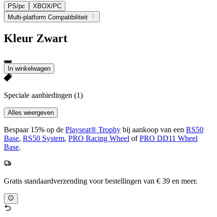
PS/pc
XBOX/PC
Multi-platform Compatibiliteit
Kleur
Zwart
In winkelwagen
Speciale aanbiedingen
(1)
Alles weergeven
Bespaar 15% op de
Playseat® Trophy
bij aankoop van een
RS50
Base
,
RS50 System
,
PRO Racing Wheel
of
PRO DD11 Wheel
Base
.
Gratis standaardverzending voor bestellingen van € 39 en meer.