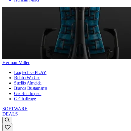
Herman Miller
Logitech G PLAY
Bubba Wallace
Suellio Almeida
Bianca Bustamante
Genshin Impact
G Challenge
SOFTWARE
DEALS