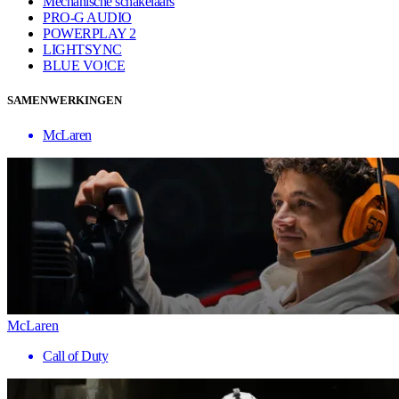
Mechanische schakelaars
PRO-G AUDIO
POWERPLAY 2
LIGHTSYNC
BLUE VO!CE
SAMENWERKINGEN
McLaren
McLaren
Call of Duty