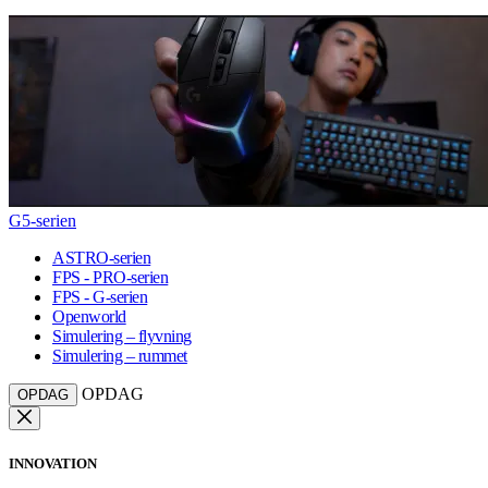
G5-serien
ASTRO-serien
FPS - PRO-serien
FPS - G-serien
Openworld
Simulering – flyvning
Simulering – rummet
OPDAG
OPDAG
INNOVATION