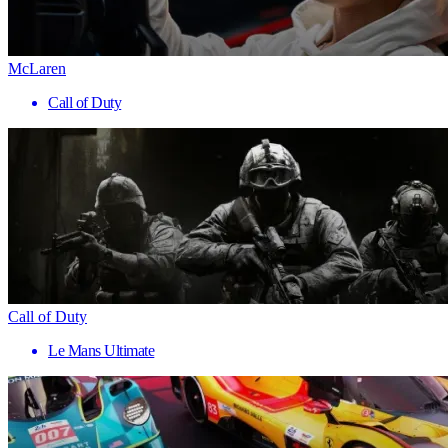
McLaren
Call of Duty
Call of Duty
Le Mans Ultimate