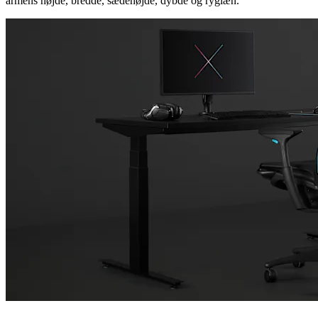
armens højde, bredde, sædehøjde, dybde og ryglæn.