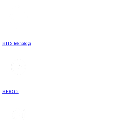
HITS-teknologi
HERO 2