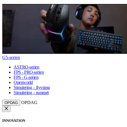
G5-serien
ASTRO-serien
FPS - PRO-serien
FPS - G-serien
Openworld
Simulering – flyvning
Simulering – rummet
OPDAG
OPDAG
INNOVATION