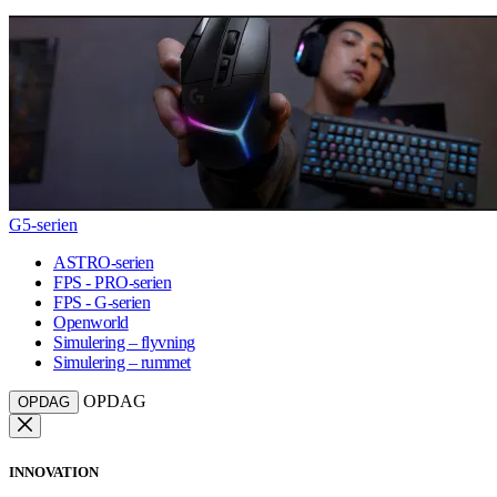
G5-serien
ASTRO-serien
FPS - PRO-serien
FPS - G-serien
Openworld
Simulering – flyvning
Simulering – rummet
OPDAG
OPDAG
INNOVATION