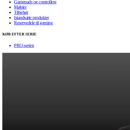
Gamepads og controllere
Møbler
Tilbehør
Istandsatte produkter
Reservedele til gaming
KØB EFTER SERIE
PRO-serien