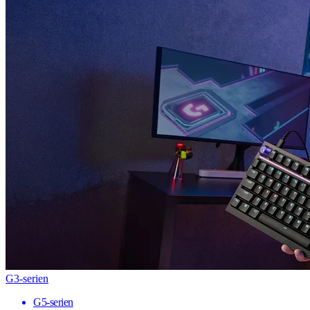
G3-serien
G5-serien