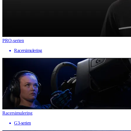
PRO-serien
Racersimulering
Racersimulering
G3-serien