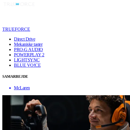
TRUEFORCE
Direct Drive
Mekaniske taster
PRO-G AUDIO
POWERPLAY 2
LIGHTSYNC
BLUE VO!CE
SAMARBEJDE
McLaren