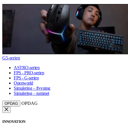
G5-serien
ASTRO-serien
FPS - PRO-serien
FPS - G-serien
Openworld
Simulering – flyvning
Simulering – rummet
OPDAG
OPDAG
INNOVATION