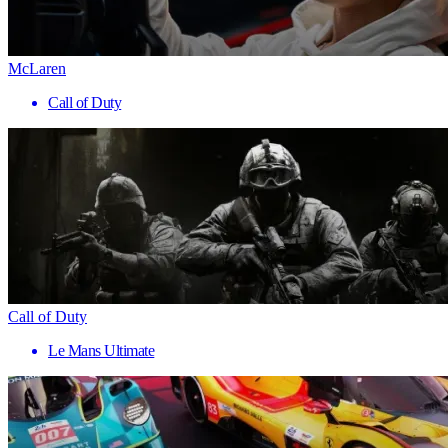
McLaren
Call of Duty
Call of Duty
Le Mans Ultimate