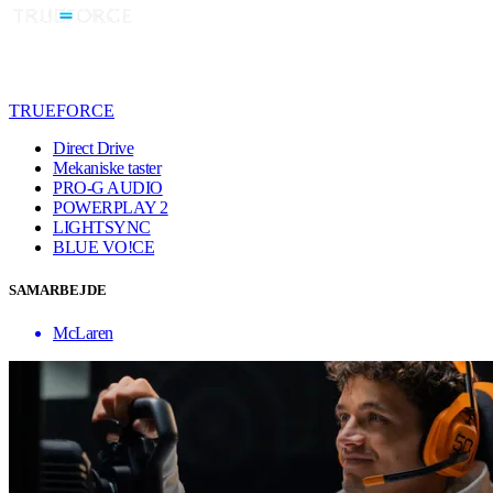
TRUEFORCE
Direct Drive
Mekaniske taster
PRO-G AUDIO
POWERPLAY 2
LIGHTSYNC
BLUE VO!CE
SAMARBEJDE
McLaren