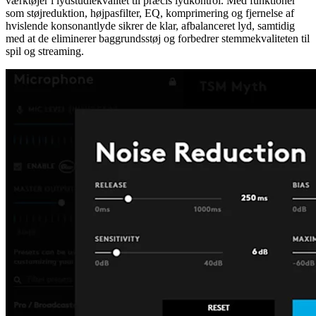
værktøjer i lydstudiekvalitet til præcis lydkontrol. Med funktioner
som støjreduktion, højpasfilter, EQ, komprimering og fjernelse af
hvislende konsonantlyde sikrer de klar, afbalanceret lyd, samtidig
med at de eliminerer baggrundsstøj og forbedrer stemmekvaliteten til
spil og streaming.