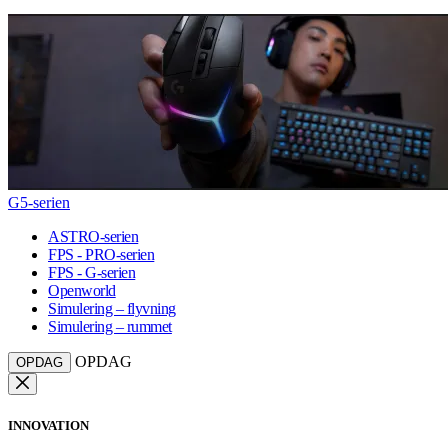
G5-serien
ASTRO-serien
FPS - PRO-serien
FPS - G-serien
Openworld
Simulering – flyvning
Simulering – rummet
OPDAG
OPDAG
INNOVATION