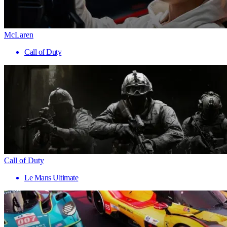
McLaren
Call of Duty
Call of Duty
Le Mans Ultimate