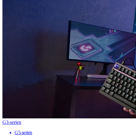
G3-serien
G5-serien