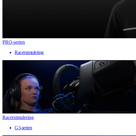
PRO-serien
Racersimulering
Racersimulering
G3-serien