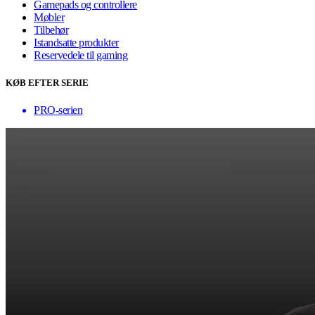
Gamepads og controllere
Møbler
Tilbehør
Istandsatte produkter
Reservedele til gaming
KØB EFTER SERIE
PRO-serien