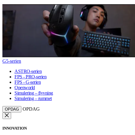
G5-serien
ASTRO-serien
FPS - PRO-serien
FPS - G-serien
Openworld
Simulering – flyvning
Simulering – rummet
OPDAG
OPDAG
INNOVATION