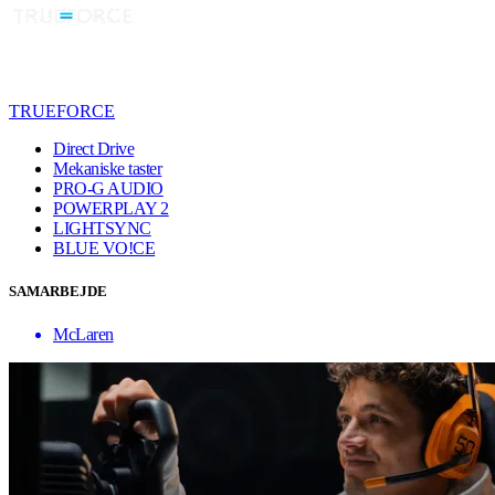
TRUEFORCE
Direct Drive
Mekaniske taster
PRO-G AUDIO
POWERPLAY 2
LIGHTSYNC
BLUE VO!CE
SAMARBEJDE
McLaren