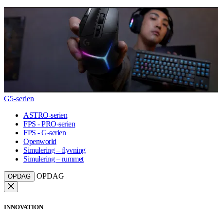
G5-serien
ASTRO-serien
FPS - PRO-serien
FPS - G-serien
Openworld
Simulering – flyvning
Simulering – rummet
OPDAG
OPDAG
INNOVATION