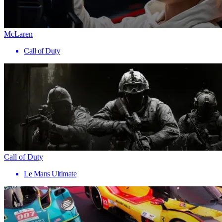
McLaren
Call of Duty
Call of Duty
Le Mans Ultimate