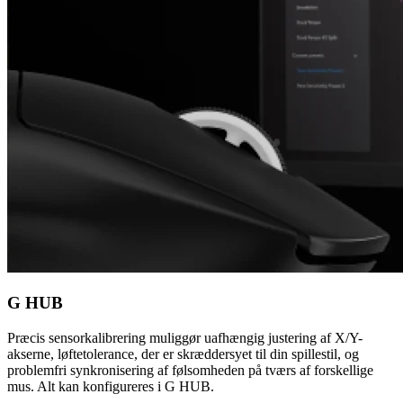
G HUB
Præcis sensorkalibrering muliggør uafhængig justering af X/Y-
akserne, løftetolerance, der er skræddersyet til din spillestil, og
problemfri synkronisering af følsomheden på tværs af forskellige
mus. Alt kan konfigureres i G HUB.