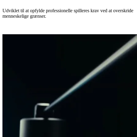
Udviklet til at opfylde professionelle spilleres krav ved at overskride
menneskelige grænser.