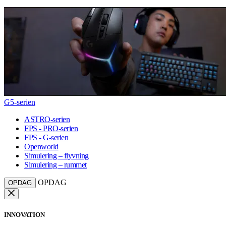
G5-serien
ASTRO-serien
FPS - PRO-serien
FPS - G-serien
Openworld
Simulering – flyvning
Simulering – rummet
OPDAG
OPDAG
INNOVATION