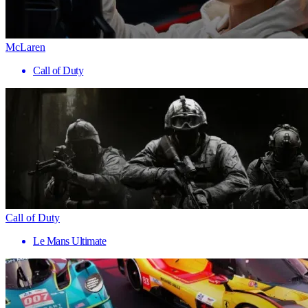
McLaren
Call of Duty
Call of Duty
Le Mans Ultimate