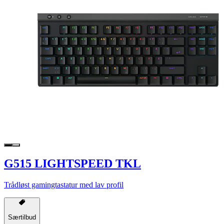
G515 LIGHTSPEED TKL
Trådløst gamingtastatur med lav profil
Særtilbud