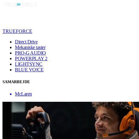
TRUEFORCE
Direct Drive
Mekaniske taster
PRO-G AUDIO
POWERPLAY 2
LIGHTSYNC
BLUE VO!CE
SAMARBEJDE
McLaren