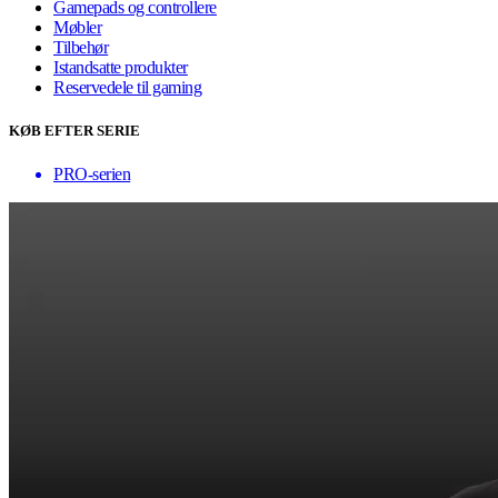
Gamepads og controllere
Møbler
Tilbehør
Istandsatte produkter
Reservedele til gaming
KØB EFTER SERIE
PRO-serien