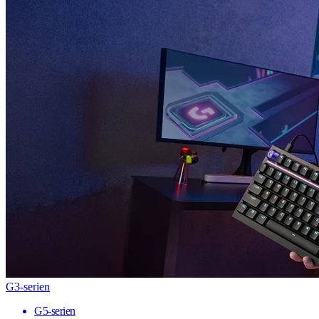
G3-serien
G5-serien