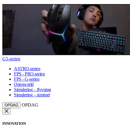
G5-serien
ASTRO-serien
FPS - PRO-serien
FPS - G-serien
Openworld
Simulering – flyvning
Simulering – rummet
OPDAG
OPDAG
INNOVATION