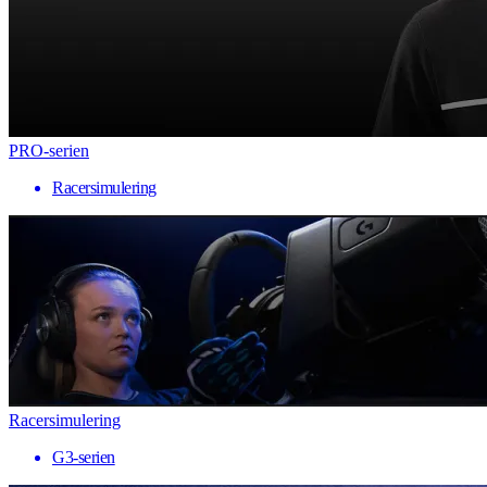
PRO-serien
Racersimulering
Racersimulering
G3-serien