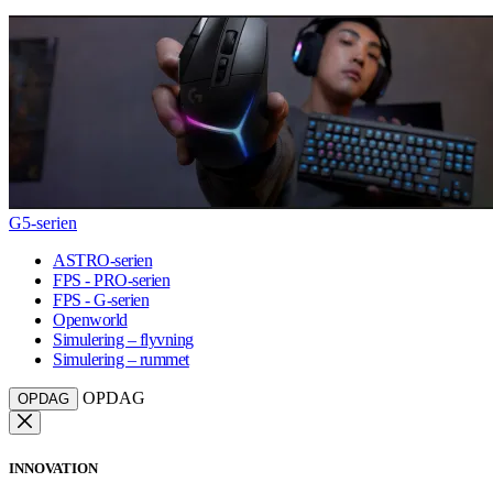
G5-serien
ASTRO-serien
FPS - PRO-serien
FPS - G-serien
Openworld
Simulering – flyvning
Simulering – rummet
OPDAG
OPDAG
INNOVATION