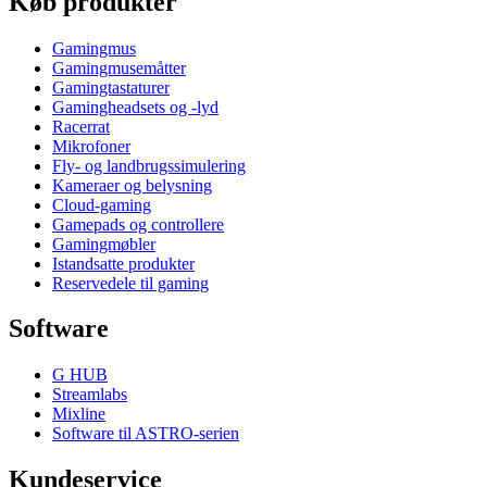
Køb produkter
Gamingmus
Gamingmusemåtter
Gamingtastaturer
Gamingheadsets og -lyd
Racerrat
Mikrofoner
Fly- og landbrugssimulering
Kameraer og belysning
Cloud-gaming
Gamepads og controllere
Gamingmøbler
Istandsatte produkter
Reservedele til gaming
Software
G HUB
Streamlabs
Mixline
Software til ASTRO-serien
Kundeservice