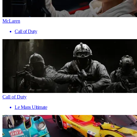
McLaren
Call of Duty
Call of Duty
Le Mans Ultimate