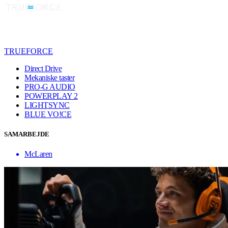
TRUEFORCE
Direct Drive
Mekaniske taster
PRO-G AUDIO
POWERPLAY 2
LIGHTSYNC
BLUE VO!CE
SAMARBEJDE
McLaren