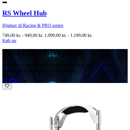
RS Wheel Hub
Hjulnav til Racing & PRO-serien
749,00 kr.
-
949,00 kr.
1.099,00 kr.
-
1.199,00 kr.
Køb nu
EKSKLUSIV GIVE-AWAY
Brug 100 € eller mere for at få chancen for at vinde en af fire
premiumstole fra Herman Miller Gaming.
KØB NU