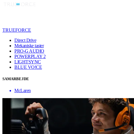
TRUEFORCE
Direct Drive
Mekaniske taster
PRO-G AUDIO
POWERPLAY 2
LIGHTSYNC
BLUE VO!CE
SAMARBEJDE
McLaren