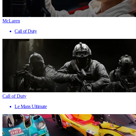
McLaren
Call of Duty
Call of Duty
Le Mans Ultimate