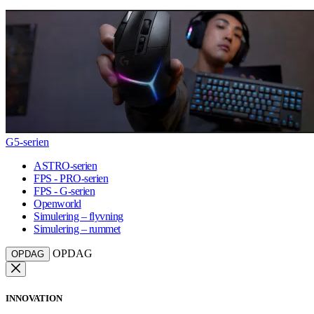
G5-serien
ASTRO-serien
FPS - PRO-serien
FPS - G-serien
Openworld
Simulering – flyvning
Simulering – rummet
OPDAG
OPDAG
INNOVATION