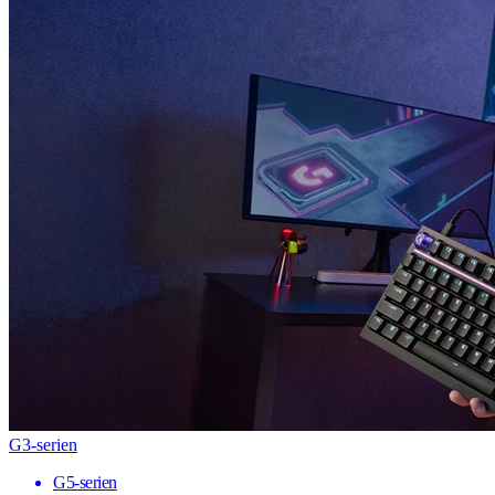
G3-serien
G5-serien