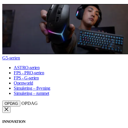
G5-serien
ASTRO-serien
FPS - PRO-serien
FPS - G-serien
Openworld
Simulering – flyvning
Simulering – rummet
OPDAG
OPDAG
INNOVATION