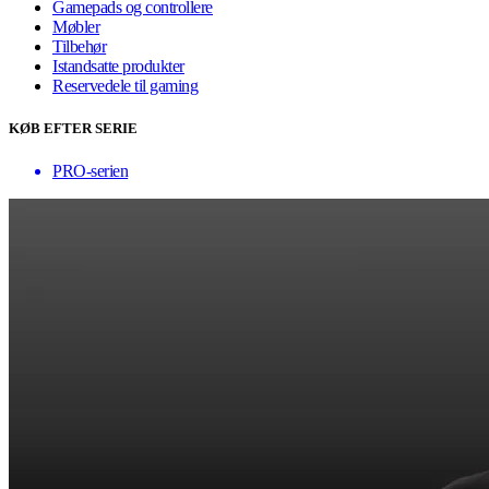
Gamepads og controllere
Møbler
Tilbehør
Istandsatte produkter
Reservedele til gaming
KØB EFTER SERIE
PRO-serien