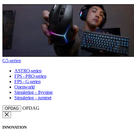
G5-serien
ASTRO-serien
FPS - PRO-serien
FPS - G-serien
Openworld
Simulering – flyvning
Simulering – rummet
OPDAG
OPDAG
INNOVATION