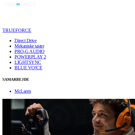
TRUEFORCE
Direct Drive
Mekaniske taster
PRO-G AUDIO
POWERPLAY 2
LIGHTSYNC
BLUE VO!CE
SAMARBEJDE
McLaren