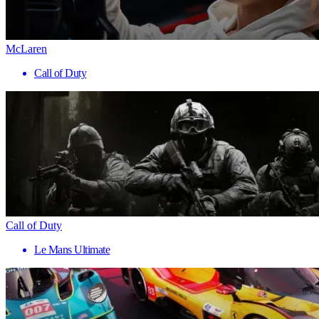
McLaren
Call of Duty
Call of Duty
Le Mans Ultimate