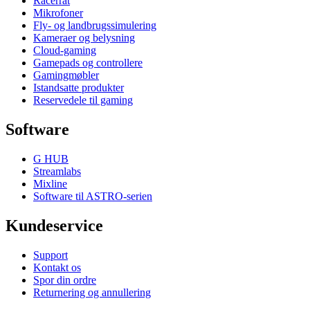
Racerrat
Mikrofoner
Fly- og landbrugssimulering
Kameraer og belysning
Cloud-gaming
Gamepads og controllere
Gamingmøbler
Istandsatte produkter
Reservedele til gaming
Software
G HUB
Streamlabs
Mixline
Software til ASTRO-serien
Kundeservice
Support
Kontakt os
Spor din ordre
Returnering og annullering