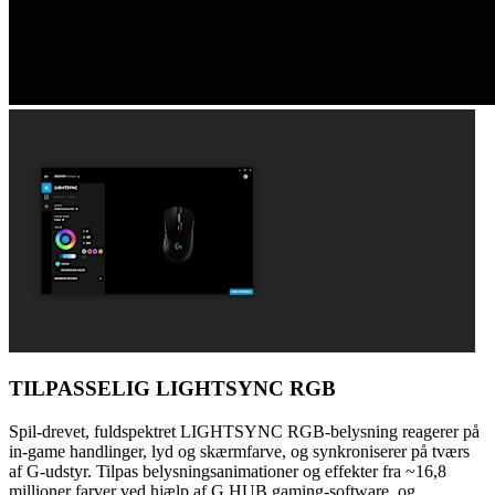
TILPASSELIG LIGHTSYNC RGB
Spil-drevet, fuldspektret LIGHTSYNC RGB-belysning reagerer på
in-game handlinger, lyd og skærmfarve, og synkroniserer på tværs
af G-udstyr. Tilpas belysningsanimationer og effekter fra ~16,8
millioner farver ved hjælp af G HUB gaming-software, og