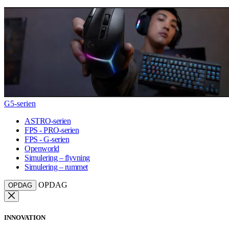
G5-serien
ASTRO-serien
FPS - PRO-serien
FPS - G-serien
Openworld
Simulering – flyvning
Simulering – rummet
OPDAG
OPDAG
INNOVATION