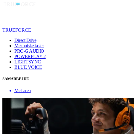
TRUEFORCE
Direct Drive
Mekaniske taster
PRO-G AUDIO
POWERPLAY 2
LIGHTSYNC
BLUE VO!CE
SAMARBEJDE
McLaren