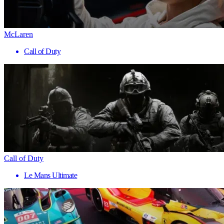
McLaren
Call of Duty
Call of Duty
Le Mans Ultimate