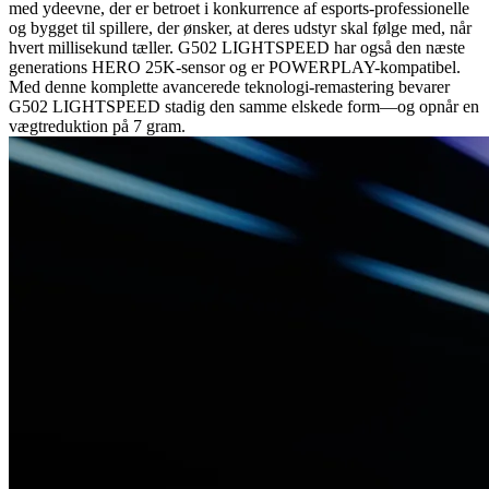
med ydeevne, der er betroet i konkurrence af esports-professionelle
og bygget til spillere, der ønsker, at deres udstyr skal følge med, når
hvert millisekund tæller. G502 LIGHTSPEED har også den næste
generations HERO 25K-sensor og er POWERPLAY-kompatibel.
Med denne komplette avancerede teknologi-remastering bevarer
G502 LIGHTSPEED stadig den samme elskede form—og opnår en
vægtreduktion på 7 gram.