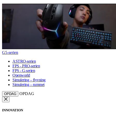
G5-serien
ASTRO-serien
FPS - PRO-serien
FPS - G-serien
Openworld
Simulering – flyvning
Simulering – rummet
OPDAG
OPDAG
INNOVATION