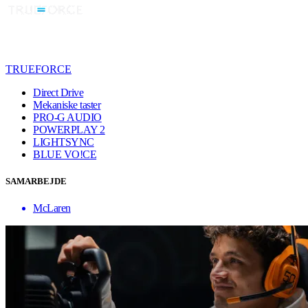
TRUEFORCE
Direct Drive
Mekaniske taster
PRO-G AUDIO
POWERPLAY 2
LIGHTSYNC
BLUE VO!CE
SAMARBEJDE
McLaren