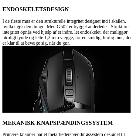
ENDOSKELETSDESIGN
I de fleste mus er den strukturelle integritet designet ind i skallen,
hvilket gør dem tunge. Men G502 er bygget anderledes. Strukturel
integritet opnås ved hjælp af et indre, let endoskelet, der muliggør
utroligt tynde og lette 1,2 mm vægge, for en smidig, hurtig mus, der
er klar til at bevæge sig, når du gør.
MEKANISK KNAPSPÆNDINGSSYSTEM
Primære knapper har et metalfjederspændingssystem designet til