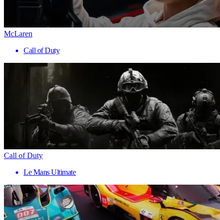
McLaren
Call of Duty
Call of Duty
Le Mans Ultimate