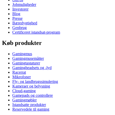
Jobmuligheder
Investorer
Blog
Presse
Bæredygtighed
Genbrug
Certificeret istandsat-program
Køb produkter
Gamingmus
Gamingmusemåtter
Gamingtastaturer
Gamingheadsets og -lyd
Racerrat
Mikrofoner
Fly- og landbrugssimulering
Kameraer og belysning
Cloud-gaming
Gamepads og controllere
Gamingmøbler
Istandsatte produkter
Reservedele til gaming